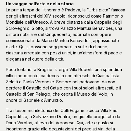
Un viaggio nell’arte e nella storia
La prima tappa dell’itinerario è Padova, la “Urbs picta” famosa
per gli affreschi del XIV secolo, riconosciuti come Patrimonio
Mondiale dell’Unesco. A breve distanza dalla Cappella degli
Scrovegni di Giotto, si trova Palazzo Mantua Benavides, una
dimora nobiliare del Cinquecento, adornata con opere
commissionate da Marco Mantua Benavides, appassionato
d’arte. Qui si possono soggiornare in suite di charme,
ciascuna arredata con pezzi unici, in un’atmosfera di pace e
eleganza nel cuore della città.
Poco lontano, a Brugine, si erge Villa Roberti, una splendida
villa cinquecentesca decorata con affreschi di Giambattista
Zelotti e Paolo Veronese. Sempre nel padovano, da non
perdere il Castello del Catajo con i suoi saloni affrescati, e il
Castello di San Pelagio, che ospita il Museo del Volo, in
onore di Gabriele d’Annunzio.
Tra i tesori architettonici dei Colli Euganei spicca Villa Emo
Capodilista, a Selvazzano Dentro, un gioiello progettato da
Dario Varotari, allievo del Veronese. Qui, arte e gusto si
incontrano grazie alle degustazioni dei pregiati vini della