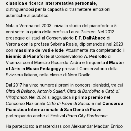
classica e ricerca interpretativa personale
,
distinguendosi per la capacità di trasmettere emozioni
autentiche al pubblico.
Nata a Verona nel 2003, inizia lo studio del pianoforte a 5
anni sotto la guida della prof.ssa Laura Palmieri. Nel 2012
prosegue gli studi al Conservatorio
E.F. Dall’Abaco
di
Verona con la prof.ssa Sabrina Reale, diplomandosi nel 2023
con
massimo dei voti e lode
. Attualmente sta completando il
Biennio di Pianoforte
al Conservatorio
A. Pedrollo
di
Vicenza con il Maestro Riccardo Zadra e frequenta il
Master
of Arts in Music Pedagogy
presso il Conservatorio della
Svizzera Italiana, nella classe di Nora Doallo.
Dal 2017 ha vinto numerosi premi in concorsi pianistici, tra cui
Città di Belluno
,
Antonio Salieri
,
Città di Bardolino
e
Città di
Villafranca
. Nel 2024 si aggiudica il
primo premio
nel
Concorso Nazionale
Città di Piove di Sacco
e nel
Concorso
Pianistico Internazionale di San Donà di Piave
,
partecipando anche al Festival
Piano City Pordenone
.
Ha partecipato a masterclass con Aleksandar Madžar, Enrico