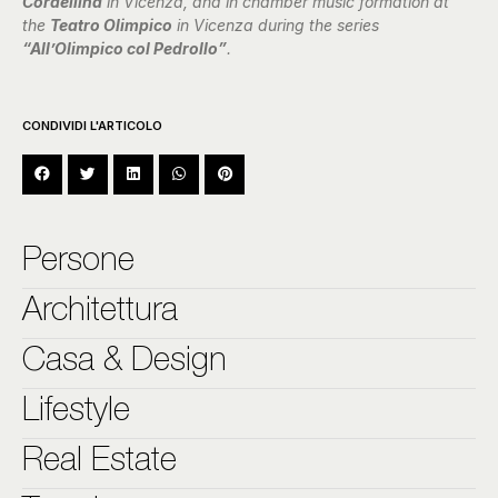
Cordellina
in Vicenza, and in chamber music formation at
the
Teatro Olimpico
in Vicenza during the series
“All’Olimpico col Pedrollo”
.
CONDIVIDI L'ARTICOLO
Persone
Architettura
Casa & Design
Lifestyle
Real Estate