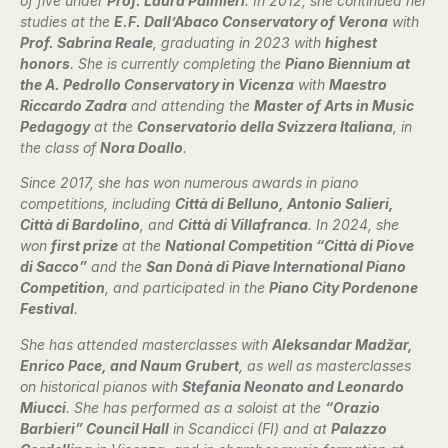
of five under
Prof. Laura Palmieri
. In 2012, she continued her
studies at the
E.F. Dall’Abaco Conservatory of Verona
with
Prof. Sabrina Reale
, graduating in 2023 with
highest
honors
. She is currently completing the
Piano Biennium at
the A. Pedrollo Conservatory in Vicenza
with
Maestro
Riccardo Zadra
and attending the
Master of Arts in Music
Pedagogy
at the
Conservatorio della Svizzera Italiana
, in
the class of
Nora Doallo
.
Since 2017, she has won numerous awards in piano
competitions, including
Città di Belluno, Antonio Salieri,
Città di Bardolino
, and
Città di Villafranca
. In 2024, she
won
first prize
at the
National Competition “Città di Piove
di Sacco”
and the
San Donà di Piave International Piano
Competition
, and participated in the
Piano City Pordenone
Festival
.
She has attended masterclasses with
Aleksandar Madžar,
Enrico Pace, and Naum Grubert
, as well as masterclasses
on historical pianos with
Stefania Neonato and Leonardo
Miucci
. She has performed as a soloist at the
“Orazio
Barbieri” Council Hall
in Scandicci (FI) and at
Palazzo