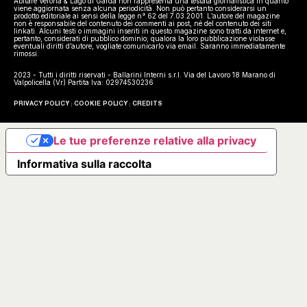
Abitare Verona & Lago di Garda non rappresenta una testata giornalistica in quanto
viene aggiornata senza alcuna periodicità. Non può pertanto considerarsi un
prodotto editoriale ai sensi della legge n° 62 del 7.03.2001. L’autore del magazine
non è responsabile del contenuto dei commenti ai post, né del contenuto dei siti
linkati. Alcuni testi o immagini inseriti in questo magazine sono tratti da internet e,
pertanto, considerati di pubblico dominio; qualora la loro pubblicazione violasse
eventuali diritti d’autore, vogliate comunicarlo via email. Saranno immediatamente
rimossi.
2023 - Tutti i diritti riservati - Ballarini Interni s.r.l. Via del Lavoro 18 Marano di
Valpolicella (Vr) Partita Iva: 02974530236
PRIVACY POLICY
COOKIE POLICY
CREDITS
Le tue preferenze relative alla privacy
Informativa sulla raccolta