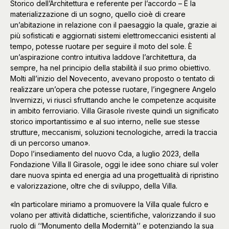
Storico dell’Architettura e referente per l’accordo – È la
materializzazione di un sogno, quello cioè di creare
un’abitazione in relazione con il paesaggio la quale, grazie ai
più sofisticati e aggiornati sistemi elettromeccanici esistenti al
tempo, potesse ruotare per seguire il moto del sole. È
un’aspirazione contro intuitiva laddove l’architettura, da
sempre, ha nel principio della stabilità il suo primo obiettivo.
Molti all’inizio del Novecento, avevano proposto o tentato di
realizzare un’opera che potesse ruotare, l’ingegnere Angelo
Invernizzi, vi riuscì sfruttando anche le competenze acquisite
in ambito ferroviario. Villa Girasole riveste quindi un significato
storico importantissimo e al suo interno, nelle sue stesse
strutture, meccanismi, soluzioni tecnologiche, arredi la traccia
di un percorso umano».
Dopo l’insediamento del nuovo Cda, a luglio 2023, della
Fondazione Villa Il Girasole, oggi le idee sono chiare sul voler
dare nuova spinta ed energia ad una progettualità di ripristino
e valorizzazione, oltre che di sviluppo, della Villa.
«In particolare miriamo a promuovere la Villa quale fulcro e
volano per attività didattiche, scientifiche, valorizzando il suo
ruolo di ‘‘Monumento della Modernità’’ e potenziando la sua