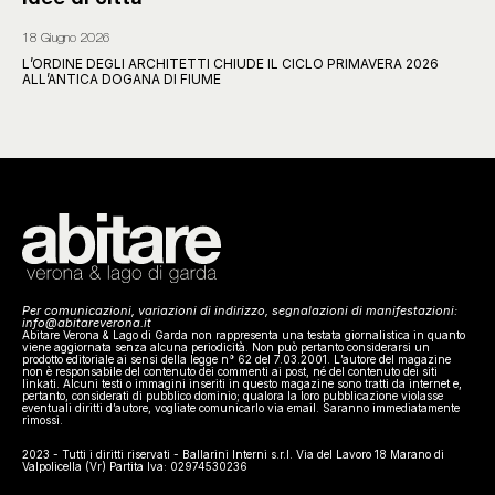
18 Giugno 2026
L’ORDINE DEGLI ARCHITETTI CHIUDE IL CICLO PRIMAVERA 2026
ALL’ANTICA DOGANA DI FIUME
Per comunicazioni, variazioni di indirizzo, segnalazioni di manifestazioni:
info@abitareverona.it
Abitare Verona & Lago di Garda non rappresenta una testata giornalistica in quanto
viene aggiornata senza alcuna periodicità. Non può pertanto considerarsi un
prodotto editoriale ai sensi della legge n° 62 del 7.03.2001. L’autore del magazine
non è responsabile del contenuto dei commenti ai post, né del contenuto dei siti
linkati. Alcuni testi o immagini inseriti in questo magazine sono tratti da internet e,
pertanto, considerati di pubblico dominio; qualora la loro pubblicazione violasse
eventuali diritti d’autore, vogliate comunicarlo via email. Saranno immediatamente
rimossi.
2023 - Tutti i diritti riservati - Ballarini Interni s.r.l. Via del Lavoro 18 Marano di
Valpolicella (Vr) Partita Iva: 02974530236