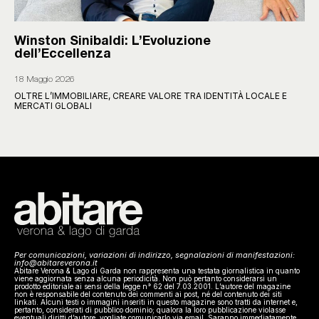
Winston Sinibaldi: L’Evoluzione
dell’Eccellenza
18 Maggio 2026
OLTRE L’IMMOBILIARE, CREARE VALORE TRA IDENTITÀ LOCALE E
MERCATI GLOBALI
Per comunicazioni, variazioni di indirizzo, segnalazioni di manifestazioni:
info@abitareverona.it
Abitare Verona & Lago di Garda non rappresenta una testata giornalistica in quanto
viene aggiornata senza alcuna periodicità. Non può pertanto considerarsi un
prodotto editoriale ai sensi della legge n° 62 del 7.03.2001. L’autore del magazine
non è responsabile del contenuto dei commenti ai post, né del contenuto dei siti
linkati. Alcuni testi o immagini inseriti in questo magazine sono tratti da internet e,
pertanto, considerati di pubblico dominio; qualora la loro pubblicazione violasse
eventuali diritti d’autore, vogliate comunicarlo via email. Saranno immediatamente