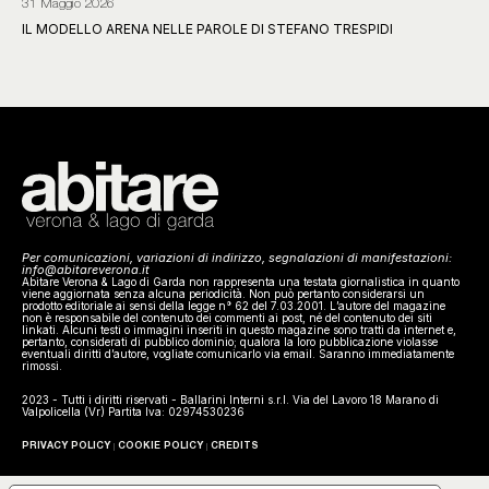
31 Maggio 2026
IL MODELLO ARENA NELLE PAROLE DI STEFANO TRESPIDI
Per comunicazioni, variazioni di indirizzo, segnalazioni di manifestazioni:
info@abitareverona.it
Abitare Verona & Lago di Garda non rappresenta una testata giornalistica in quanto
viene aggiornata senza alcuna periodicità. Non può pertanto considerarsi un
prodotto editoriale ai sensi della legge n° 62 del 7.03.2001. L’autore del magazine
non è responsabile del contenuto dei commenti ai post, né del contenuto dei siti
linkati. Alcuni testi o immagini inseriti in questo magazine sono tratti da internet e,
pertanto, considerati di pubblico dominio; qualora la loro pubblicazione violasse
eventuali diritti d’autore, vogliate comunicarlo via email. Saranno immediatamente
rimossi.
2023 - Tutti i diritti riservati - Ballarini Interni s.r.l. Via del Lavoro 18 Marano di
Valpolicella (Vr) Partita Iva: 02974530236
PRIVACY POLICY
COOKIE POLICY
CREDITS