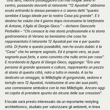
“Una sera, mentre passeggiavo con mia moglie Silvia in
centro, passando davanti al ristorante “12 Apostoli” abbiamo
avuto entrambi lo stesso pensiero e ci siamo detti “questo
sarebbe il luogo ideale per la nostra Casa più grande”. E il
destino ha voluto che il giorno dopo ricevessimo la telefonata
di Antonio, il figlio di Giorgio Gioco.” – dichiara Giancarlo
Perbellini – “Chi conosce la mia storia professionale e la storia
gastronomica di Verona sa benissimo che cosa ha
rappresentato il ristorante 12 Apostoli per me e per questa
città. Di fronte a questa possibilità, non ho avuto dubbi: è la
“Casa” che ho sempre sognato. Ed è proprio vero, se puoi
sognarlo puoi farlo, e sono convinto che nulla arrivi per caso”.
E ricordando la figura di Giorgio Gioco, aggiunge: “Era una
persona di grande spessore e cultura, rappresenta un pezzo
di storia di questa città, noto a tutto in mondo. A lui ho
dedicato un omaggio, la Millefoglie di gorgonzola, sedano e
tartufo nero 12 Apostoli, rivisitazione di uno dei suoi piatti,
una connessione simbolica con la mia Millefoglie. Ancora oggi
mi capita di prendere spunto da alcune delle sue creazioni”
.
Il locale sarà presto interessato da un importante restyling
architettonico, studiato per valorizzare gli ambienti, in linea