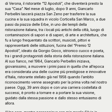
di Verona, il ristorante “12 Apostoli”, che diventerà presto la
sua “Casa”. Nel mese di luglio, dopo 9 anni, Giancarlo
Perbellini lascerà piazza San Zeno per trasferire la sua
cucina e la sua squadra in vicolo Corticella San Marco, a due
passi da piazza delle Erbe, in uno dei templi della
ristorazione italiana, tra i locali più antichi della città, luogo di
contaminazioni di sapori e di saperi, di arte e architettura, che
fu a lungo frequentato da scrittori, musicisti, pittori e
rappresentanti delle istituzioni, fucina del “Premio 12
Apostoli”, ideato da Giorgio Gioco, istrionico cuoco e poeta,
tra i grandi protagonisti della storia della ristorazione italiana.
Al suo fianco, nel 1984, Giancarlo Perbellini iniziava,
giovanissimo, a muovere i primi passi in quella che all’epoca
era considerata una delle cucine più prestigiose e innovative
d’Italia, ristorante stellato già nel 1958 quando l’ambìto
riconoscimento venne assegnato per la prima volta nel nostro
paese. Oggi, 39 anni dopo e con una carriera costellata di
successi, è pronto a tornare e a portare la sua visione,
guidato dalla stessa passione e dallo stesso entusiasmo di
allora.