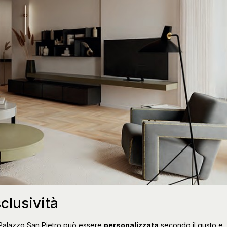
clusività
i Palazzo San Pietro può essere
personalizzata
secondo il gusto e