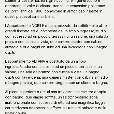
stemmi di casate nobiliari, gli stucchi che ingentiliscono e
decorano le volte di alcune stanze, le cementine policrome
dei primi anni del ‘900, convivono in armonioso insieme in
questi piacevolissimi ambienti.
L’Appartamento NOBILE è caratterizzato da soffitti molto alti e
grandi finestre ed è composto da un ampio ingresso/studio
con accesso ad un piccolo terrazzino, un salone, una sala da
pranzo con cucina a vista, due camere master con cabine
armadio e due bagni en suite ed una lavanderia con il bagno
ospiti.
L’appartamento ALTANA è costituito da un ampio
ingresso/studio con accesso ad un piccolo terrazzino, un
salone, una sala da pranzo con cucina a vista, un bagno
ospiti con lavanderia, una camera master con cabina armadio
e bagno privato, due camere singole con un ulteriore bagno.
Al piano superiore o dell’altana troviamo una camera doppia
con bagno, due ampie soffitte, un salottino/studio zona
multifunzionale con accesso diretto ad una magnifica loggia
caratterizzata da romantici affacci sui tetti dei palazzi e delle
prime colline.