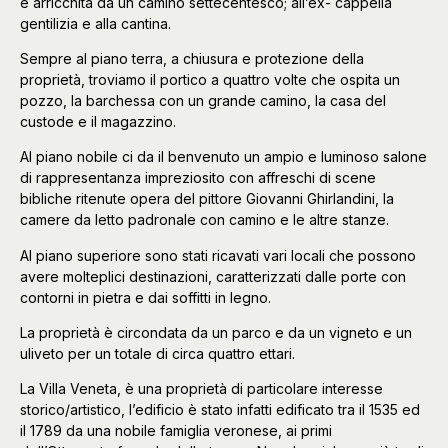
e arricchita da un camino settecentesco; all’ex- cappella
gentilizia e alla cantina.
Sempre al piano terra, a chiusura e protezione della
proprietà, troviamo il portico a quattro volte che ospita un
pozzo, la barchessa con un grande camino, la casa del
custode e il magazzino.
Al piano nobile ci da il benvenuto un ampio e luminoso salone
di rappresentanza impreziosito con affreschi di scene
bibliche ritenute opera del pittore Giovanni Ghirlandini, la
camere da letto padronale con camino e le altre stanze.
Al piano superiore sono stati ricavati vari locali che possono
avere molteplici destinazioni, caratterizzati dalle porte con
contorni in pietra e dai soffitti in legno.
La proprietà è circondata da un parco e da un vigneto e un
uliveto per un totale di circa quattro ettari.
La Villa Veneta, è una proprietà di particolare interesse
storico/artistico, l’edificio è stato infatti edificato tra il 1535 ed
il 1789 da una nobile famiglia veronese, ai primi